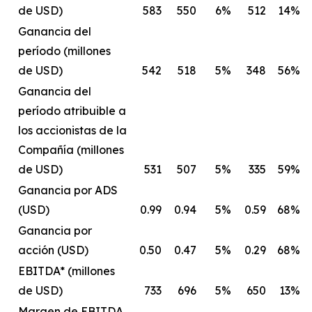
de USD)
583
550
6%
512
14%
Ganancia del
período (millones
de USD)
542
518
5%
348
56%
Ganancia del
período atribuible a
los accionistas de la
Compañía (millones
de USD)
531
507
5%
335
59%
Ganancia por ADS
(USD)
0.99
0.94
5%
0.59
68%
Ganancia por
acción (USD)
0.50
0.47
5%
0.29
68%
EBITDA* (millones
de USD)
733
696
5%
650
13%
Margen de EBITDA